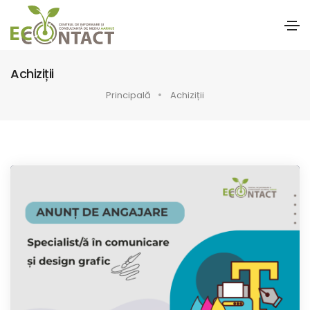
Achiziții
Principală
Achiziții