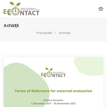
Achiziții
Principală
Achiziții