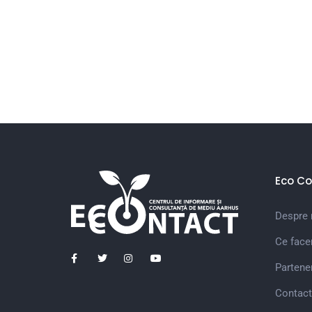
Eco Co
Despre 
Ce fac
Partener
Contact