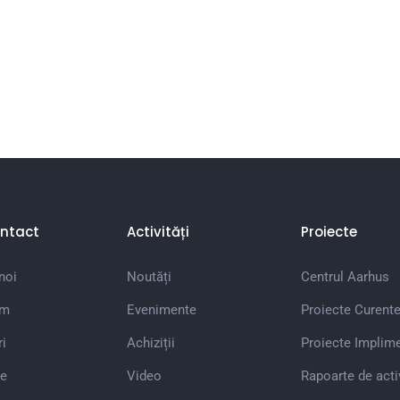
ntact
Activități
Proiecte
noi
Noutăți
Centrul Aarhus
em
Evenimente
Proiecte Curent
i
Achiziții
Proiecte Implim
e
Video
Rapoarte de acti