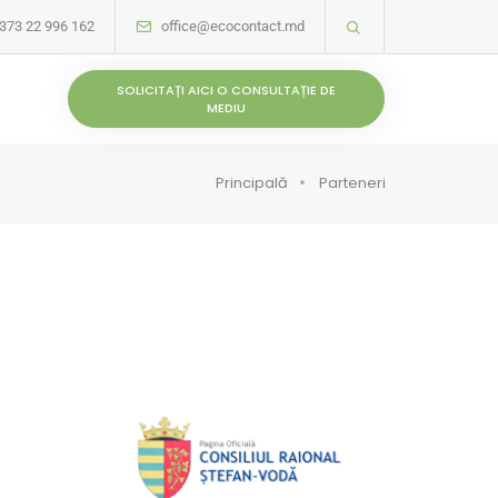
373 22 996 162
office@ecocontact.md
SOLICITAȚI AICI O CONSULTAȚIE DE
MEDIU
Principală
Parteneri