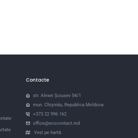
Contacte
str. Alexei Șciusev 54/1
mun. Chișinău, Republica Moldova
e
+373 22 996 162
entate
office@ecocontact.md
vitate
Vezi pe hartă