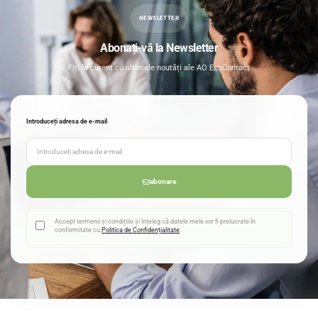
NEWSLETTER
Abonați-vă la Newsletter
Fiți la curent cu ultimele noutăți ale AO EcoContact
Introduceți adresa de e-mail
abonare
Accept termenii și condițiile și înțeleg că datele mele vor fi prelucrate în
conformitate cu
Politica de Confidențialitate
.