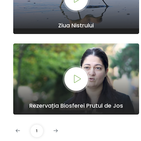
Ziua Nistrului
Rezervația Biosferei Prutul de Jos
1