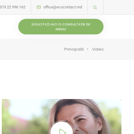
373 22 996 162
office@ecocontact.md
SOLICITAȚI AICI O CONSULTAȚIE DE
MEDIU
Principală
Video