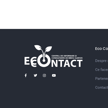
Eco Co
Despre 
Ce fac
Partener
Contact