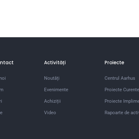
ntact
Activități
Proiecte
noi
Noutăți
Centrul Aarhus
em
Evenimente
Proiecte Curent
i
Achiziții
Proiecte Implim
e
Video
Rapoarte de acti