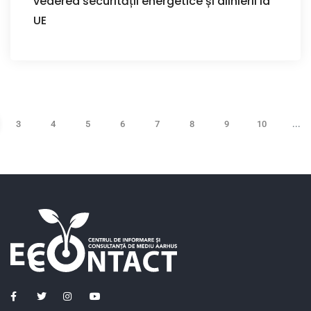
vederea securității energetice și alinierii la
UE
3
4
5
6
7
8
9
10
...