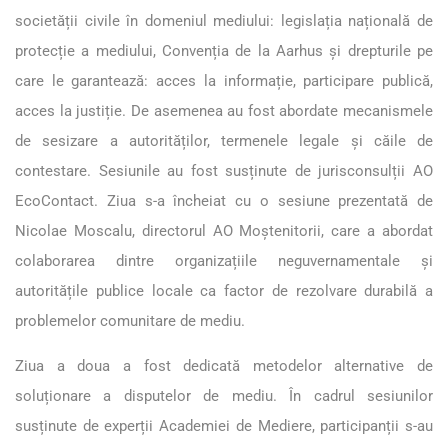
societății civile în domeniul mediului: legislația națională de
protecție a mediului, Convenția de la Aarhus și drepturile pe
care le garantează: acces la informație, participare publică,
acces la justiție. De asemenea au fost abordate mecanismele
de sesizare a autorităților, termenele legale și căile de
contestare. Sesiunile au fost susținute de jurisconsulții AO
EcoContact. Ziua s-a încheiat cu o sesiune prezentată de
Nicolae Moscalu, directorul AO Moștenitorii, care a abordat
colaborarea dintre organizațiile neguvernamentale și
autoritățile publice locale ca factor de rezolvare durabilă a
problemelor comunitare de mediu.
Ziua a doua a fost dedicată metodelor alternative de
soluționare a disputelor de mediu. În cadrul sesiunilor
susținute de experții Academiei de Mediere, participanții s-au