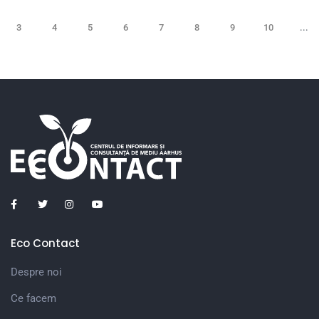
3
4
5
6
7
8
9
10
...
Eco Contact
Despre noi
Ce facem