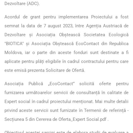
Dezvoltare (ADC).
Acordul de grant pentru implementarea Proiectului a fost
semnat la data de 7 august 2023, între Agenția Austriacă de
Dezvoltare și Asociația Obștească Societatea Ecologică
"BIOTICA" și Asociația Obștească EcoContact din Republica
Moldova, iar o parte din aceste fonduri sunt destinate a fi
aplicate pentru plăți eligibile în cadrul contractului pentru care
este emisă prezenta Solicitare de Ofertă.
Asociația Publică „EcoContact” solicită oferte pentru
furnizarea următoarelor servicii de consultanță în calitate de
Expert social în cadrul proiectului menționat. Mai multe detalii
privind aceste servicii sunt furnizate în Termenii de referință -
Secțiunea 5 din
Cererea de Oferta_Expert Social.pdf
.
Obiectivul acestei sarcini este de elabora studii de evaluare a