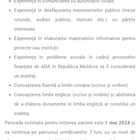
Experiență în comunicarea cu autoritățile locale.
Experiență în desfășurarea evenimentelor publice (mese
rotunde, audieri publice, instruiri etc.) cu părțile
interesate.
Experiență în elaborarea materialelor informative pentru
proiecte sau instituții.
Experiența în probleme sociale în cadrul proiectelor
finanțate de ADA în Republica Moldova va fi considerată
un avantaj.
Cunoașterea fluentă a limbii române (scrise și vorbite)
Cunoașterea limbii engleze (scrise și vorbite) și abilitatea
de a elabora documente în limba engleză ar constitui un
avantaj.
Perioada estimata pentru inițierea sarcinii este
1 mai 2024
și
va continua pe parcursul următoarelor 7 luni,
cu un nivel de