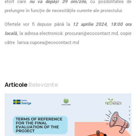
efort care
nu va depăși 39 om/zile,
cu posibilitatea de
prelungire în funcție de necesitățile curente ale proiectului.
Ofertele vor fi depuse până la
12 aprilie 2024, 18:00 ora
locală
,
la adresa electronică:
procurari@ecocontact.md
, copie
către
larisa.cupcea@ecocontact.md
Articole
Relevante