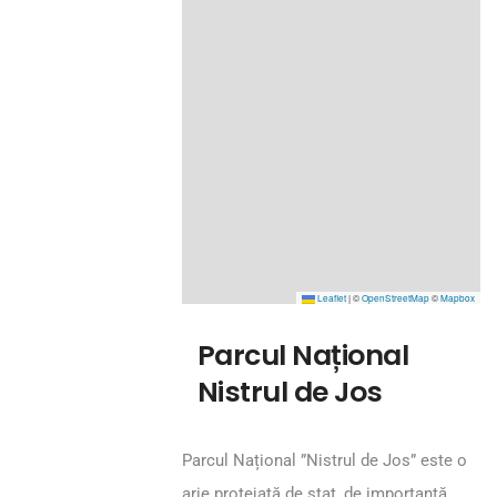
Leaflet
|
©
OpenStreetMap
©
Mapbox
Parcul Național
Nistrul de Jos
Parcul Național ”Nistrul de Jos” este o
arie protejată de stat, de importanță