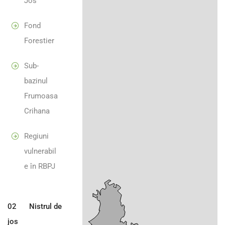
Jos
Fond
Forestier
Sub-
bazinul
Frumoasa
Crihana
Regiuni
vulnerabil
e în RBPJ
02
Nistrul de
jos