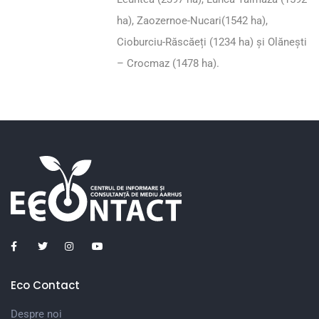
ha), Zaozernoe-Nucari(1542 ha),
Cioburciu-Răscăeți (1234 ha) și Olănești
– Crocmaz (1478 ha).
Eco Contact
Despre noi