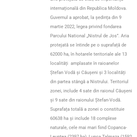
internațională din Republica Moldova.
Guvernul a aprobat, la ședința din 9
martie 2022, legea privind fondarea
Parcului National „Nistrul de Jos”. Aria
protejată se întinde pe o suprafață de
62000 ha, în hotarele teritoriale ale 13
localități amplasate în raioanelor
Ștefan Vodă și Căușeni și 3 localități
din partea stângă a Nistrului. Teritoriul
zonei, include 4 sate din raionul Căușeni
și 9 sate din raionului Ştefan-Vodă.
Suprafața totală a zonei o constituie
60638 ha și include 18 complexe
naturale, cele mai mari fiind Copanca-
Leuntea (2397 ha), Lunca Talmaza (1592