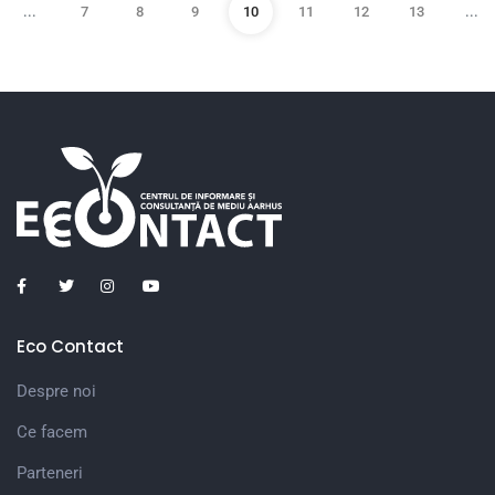
...
7
8
9
10
11
12
13
...
Eco Contact
Despre noi
Ce facem
Parteneri