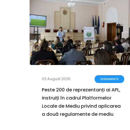
03 August 2026
ENTE
EVENIMENTE
a
Peste 200 de reprezentanți ai APL,
instruiți în cadrul Platformelor
i în
Locale de Mediu privind aplicarea
a două regulamente de mediu