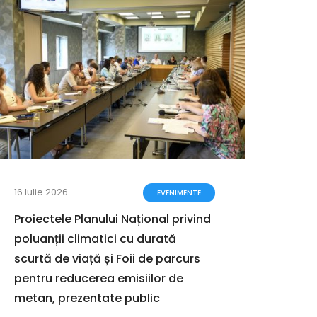
16 Iulie 2026
12 Iun
EVENIMENTE
Proiectele Planului Național privind
Geog
poluanții climatici cu durată
Româ
scurtă de viață și Foii de parcurs
despr
pentru reducerea emisiilor de
terito
metan, prezentate public