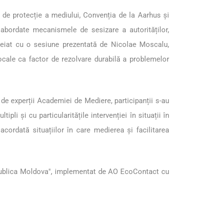
lă de protecție a mediului, Convenția de la Aarhus și
 abordate mecanismele de sesizare a autorităților,
cheiat cu o sesiune prezentată de Nicolae Moscalu,
locale ca factor de rezolvare durabilă a problemelor
de experții Academiei de Mediere, participanții s-au
ipli și cu particularitățile intervenției în situații în
cordată situațiilor în care medierea și facilitarea
 Republica Moldova", implementat de AO EcoContact cu