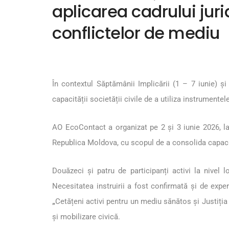
aplicarea cadrului juri
conflictelor de mediu
În contextul Săptămânii Implicării (1 – 7 iunie) ș
capacității societății civile de a utiliza instrument
AO EcoContact a organizat pe 2 și 3 iunie 2026, la
Republica Moldova, cu scopul de a consolida capacită
Douăzeci și patru de participanți activi la nivel 
Necesitatea instruirii a fost confirmată și de exp
„
Cetățeni activi pentru un mediu sănătos și Justiți
și mobilizare civică.