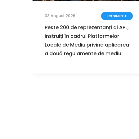
03 August 2026
ZIȚII
EVENIMENTE
zarea
Peste 200 de reprezentanți ai APL,
instruiți în cadrul Platformelor
ul
Locale de Mediu privind aplicarea
r de
a două regulamente de mediu