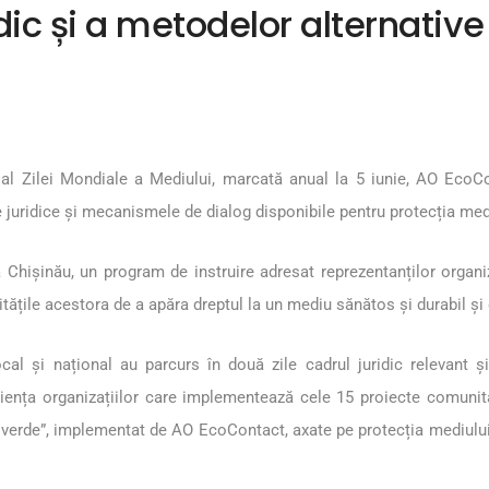
dic și a metodelor alternative
i al Zilei Mondiale a Mediului, marcată anual la 5 iunie, AO EcoCo
ele juridice și mecanismele de dialog disponibile pentru protecția med
 Chișinău, un program de instruire adresat reprezentanților organiz
țile acestora de a apăra dreptul la un mediu sănătos și durabil și de
local și național au parcurs în două zile cadrul juridic relevant ș
eriența organizațiilor care implementează cele 15 proiecte comunita
a verde”, implementat de AO EcoContact, axate pe protecția mediului,