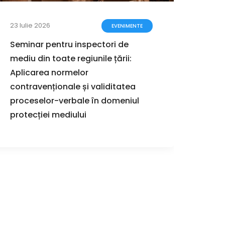
23 Iulie 2026
17 Iuli
EVENIMENTE
Seminar pentru inspectori de
Ghidu
mediu din toate regiunile țării:
proce
Aplicarea normelor
stra
contravenționale și validitatea
proceselor-verbale în domeniul
protecției mediului