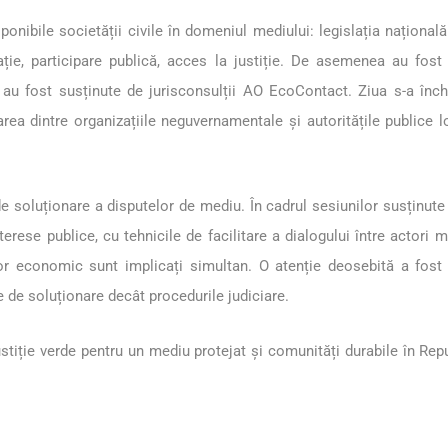
ponibile societății civile în domeniul mediului: legislația naționa
ație, participare publică, acces la justiție. De asemenea au fost
e au fost susținute de jurisconsulții AO EcoContact. Ziua s-a în
rea dintre organizațiile neguvernamentale și autoritățile publice 
e soluționare a disputelor de mediu. În cadrul sesiunilor susținute 
terese publice, cu tehnicile de facilitare a dialogului între actori mult
r economic sunt implicați simultan. O atenție deosebită a fost a
e de soluționare decât procedurile judiciare.
 justiție verde pentru un mediu protejat și comunități durabile în