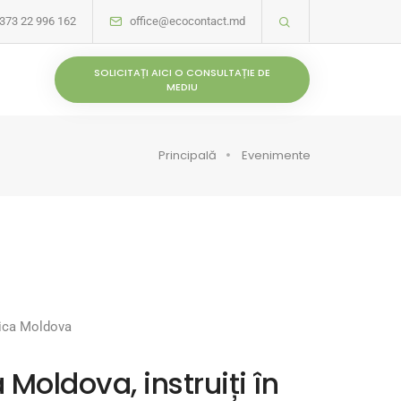
373 22 996 162
office@ecocontact.md
SOLICITAȚI AICI O CONSULTAȚIE DE
MEDIU
Principală
Evenimente
blica Moldova
Moldova, instruiți în