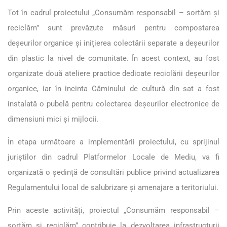
Tot în cadrul proiectului „Consumăm responsabil – sortăm și
reciclăm” sunt prevăzute măsuri pentru compostarea
deșeurilor organice și inițierea colectării separate a deșeurilor
din plastic la nivel de comunitate. În acest context, au fost
organizate două ateliere practice dedicate reciclării deșeurilor
organice, iar în incinta Căminului de cultură din sat a fost
instalată o pubelă pentru colectarea deșeurilor electronice de
dimensiuni mici și mijlocii.
În etapa următoare a implementării proiectului, cu sprijinul
juriștilor din cadrul Platformelor Locale de Mediu, va fi
organizată o ședință de consultări publice privind actualizarea
Regulamentului local de salubrizare și amenajare a teritoriului.
Prin aceste activități, proiectul „Consumăm responsabil –
sortăm și reciclăm” contribuie la dezvoltarea infrastructurii