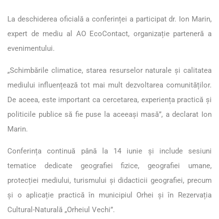
La deschiderea oficială a conferinței a participat dr. Ion Marin,
expert de mediu al AO EcoContact, organizație parteneră a
evenimentului.
„Schimbările climatice, starea resurselor naturale și calitatea
mediului influențează tot mai mult dezvoltarea comunităților.
De aceea, este important ca cercetarea, experiența practică și
politicile publice să fie puse la aceeași masă”, a declarat Ion
Marin.
Conferința continuă până la 14 iunie și include sesiuni
tematice dedicate geografiei fizice, geografiei umane,
protecției mediului, turismului și didacticii geografiei, precum
și o aplicație practică în municipiul Orhei și în Rezervația
Cultural-Naturală „Orheiul Vechi”.