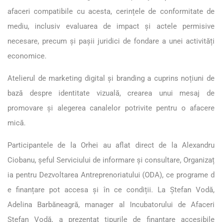
afaceri compatibile cu acesta, cerințele de conformitate de
mediu, inclusiv evaluarea de impact și actele permisive
necesare, precum și pașii juridici de fondare a unei activități
economice.
Atelierul de marketing digital și branding a cuprins noțiuni de
bază despre identitate vizuală, crearea unui mesaj de
promovare și alegerea canalelor potrivite pentru o afacere
mică.
Participantele de la Orhei au aflat direct de la Alexandru
Ciobanu, șeful Serviciului de informare și consultare, O
rganizaț
ia pentru Dezvoltarea Antreprenoriatului
(ODA),
ce programe d
e f
inanțare
pot accesa și în ce condiții. La Ștefan Vodă,
Adelina Barbăneagră, manager al Incubatorului de Afaceri
Ștefan Vodă, a prezentat tipurile de finanțare accesibile