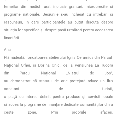
femeilor din mediul rural, inclusiv granturi, microcredite și
programe naționale. Sesiunile s-au încheiat cu întrebări și
răspunsuri, în care participantele au putut discuta despre
situația lor specifică și despre pașii următori pentru accesarea
finanțării.
Ana
Plămădeală, fondatoarea atelierului Ignis Ceramics din Parcul
Național Orhei, și Dorina Onici, de la Pensiunea La Tudora
din Parcul Național „Nistrul de Jos",
au demonstrat că statutul de arie protejată aduce un flux
constant de turiști,
o piață cu interes definit pentru produse și servicii locale
și acces la programe de finanțare dedicate comunităților din a
ceste zone. Prin propriile afaceri,