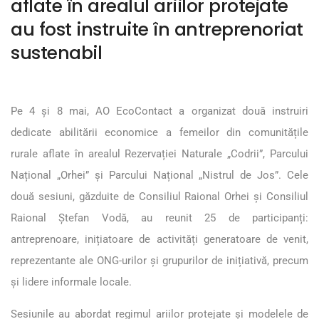
aflate în arealul ariilor protejate
au fost instruite în antreprenoriat
sustenabil
Pe 4 și 8 mai, AO EcoContact a organizat două instruiri
dedicate abilitării economice a femeilor din comunitățile
rurale aflate în arealul Rezervației Naturale „Codrii”, Parcului
Național „Orhei” și Parcului Național „Nistrul de Jos”. Cele
două sesiuni, găzduite de Consiliul Raional Orhei și Consiliul
Raional Ștefan Vodă, au reunit 25 de participanți:
antreprenoare, inițiatoare de activități generatoare de venit,
reprezentante ale ONG-urilor și grupurilor de inițiativă, precum
și lidere informale locale.
Sesiunile au abordat regimul ariilor protejate și modelele de