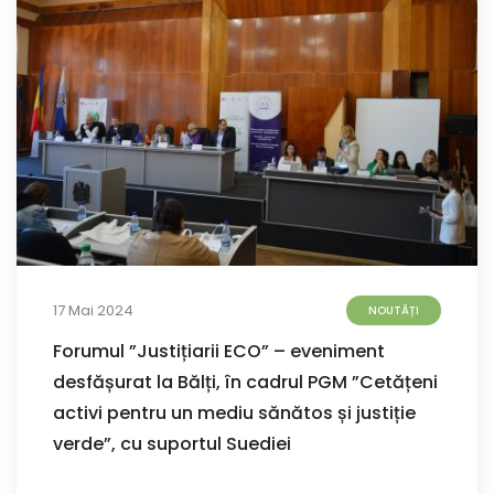
17 Mai 2024
NOUTĂȚI
Forumul ”Justițiarii ECO” – eveniment
desfășurat la Bălți, în cadrul PGM ”Cetățeni
activi pentru un mediu sănătos și justiție
verde”, cu suportul Suediei