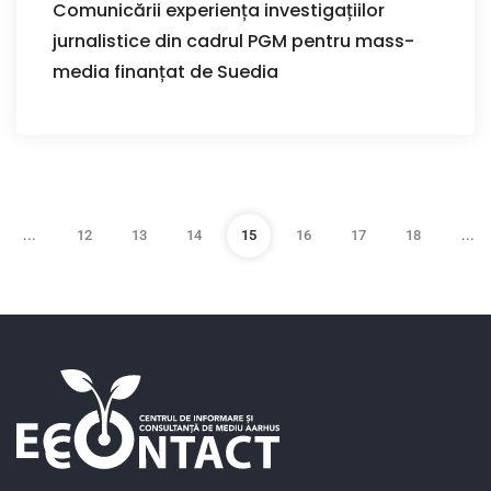
Comunicării experiența investigațiilor
jurnalistice din cadrul PGM pentru mass-
media finanțat de Suedia
...
12
13
14
15
16
17
18
...