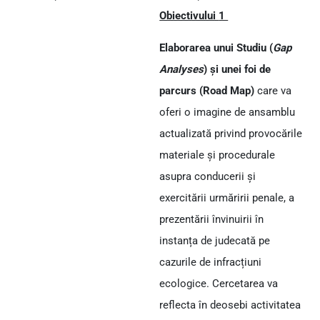
Obiectivului
1
Elaborarea unui
Studiu (
Gap
Analyses
) și unei foi de
parcurs
(
Road
Map
)
care va
oferi o imagine de ansamblu
actualizată privind provocările
materiale și procedurale
asupra conducerii și
exercitării urmăririi penale, a
prezentării învinuirii în
instanța de judecată pe
cazurile de infracțiuni
ecologice. Cercetarea va
reflecta în deosebi activitatea