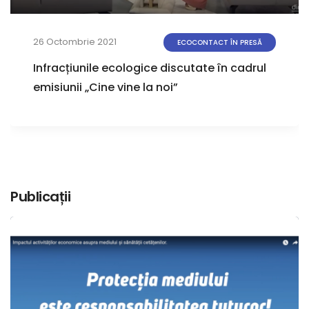
26 Octombrie 2021
ECOCONTACT ÎN PRESĂ
Infracțiunile ecologice discutate în cadrul
emisiunii „Cine vine la noi”
Publicații