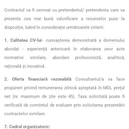
Contractul va fi semnat cu pretendentul/ pretendenta care va
prezen
ta cea mai bună valorificare a resurselor puse la
dispoziție, luând în considerație următoarele criterii:
1. Calitatea CV-lui
- cunoașterea demonstrată a domeniului
abordat - experiență anterioară în elaborarea unor acte
normative similare, abordare profesionistă, analitică,
rațională şi inovativă .
2. Oferta financiară rezonabilă
Consultantul/a va face
propuneri privind remunerarea zilnică așteptată în MDL prețul
net (nr. maximum de zile este 45). Taxa solicitată poate fi
verificată de comitetul de evaluare prin solicitarea prezentării
contractelor similare.
7. Cadrul organizatoric: