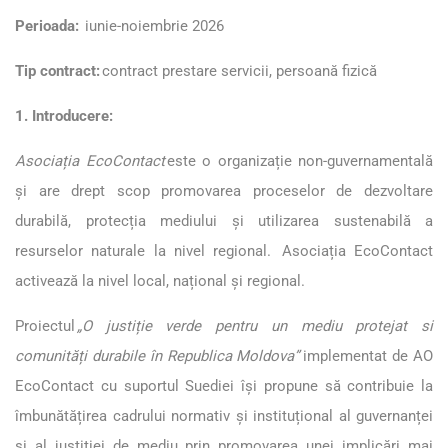
Perioada:
iunie-noiembrie 2026
Tip contract:
contract prestare servicii, persoană fizică
1. Introducere:
Asociația EcoContact
este o organizație non-guvernamentală
și are drept scop promovarea proceselor de dezvoltare
durabilă, protecția mediului și utilizarea sustenabilă a
resurselor naturale la nivel regional. Asociația EcoContact
activează la nivel local, național și regional.
Proiectul
„O justiție verde pentru un mediu protejat si
comunități durabile în Republica Moldova”
implementat de AO
EcoContact cu suportul Suediei își propune să contribuie la
îmbunătățirea cadrului normativ și instituțional al guvernanței
și al justiției de mediu prin promovarea unei implicări mai