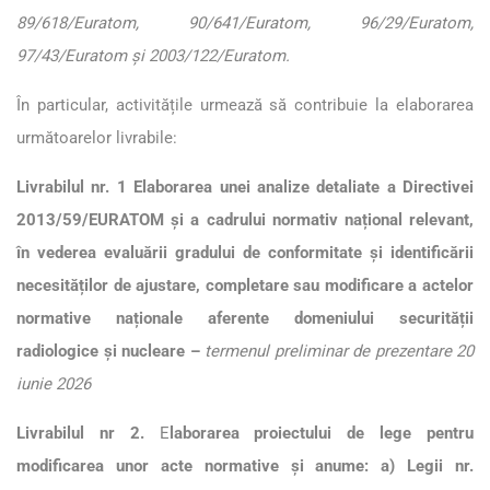
89/618/Euratom, 90/641/Euratom, 96/29/Euratom,
97/43/Euratom și 2003/122/Euratom.
În particular, activitățile urmează să contribuie la elaborarea
următoarelor livrabile:
Livrabilul nr. 1 Elaborarea unei analize detaliate a Directivei
2013/59/EURATOM și a cadrului normativ național relevant,
în vederea evaluării gradului de conformitate și identificării
necesităților de ajustare, completare sau modificare a actelor
normative naționale aferente domeniului securității
radiologice și nucleare –
termenul preliminar de prezentare 20
iunie 2026
Livrabilul nr 2.
E
laborarea proiectului de lege pentru
modificarea unor acte normative și anume: a) Legii nr.