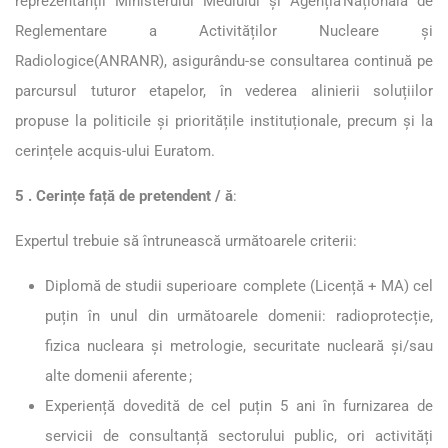
reprezentanții Ministerului Mediului și Agenția Națională de
Reglementare a Activităților Nucleare și
Radiologice(ANRANR), asigurându-se consultarea continuă pe
parcursul tuturor etapelor, în vederea alinierii soluțiilor
propuse la politicile și prioritățile instituționale, precum și la
cerințele acquis-ului Euratom.
5 . Cerințe față d
e pretendent / ă
:
Expertul trebuie să întrunească următoarele criterii:
Diplomă de studii superioare complete (Licență + MA) cel
puțin în unul din următoarele domenii: radioprotecție,
fizica nucleara și metrologie, securitate nucleară și/sau
alte domenii aferente ;
Experiență dovedită de cel puțin 5 ani în furnizarea de
servicii de consultanță sectorului public, ori activități