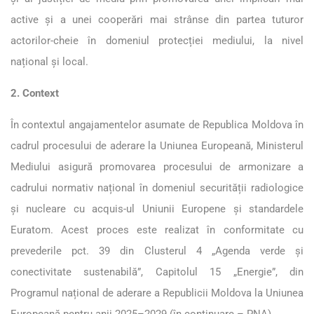
active și a unei cooperări mai strânse din partea tuturor
actorilor-cheie în domeniul protecției mediului, la nivel
național și local.
2. Context
În contextul angajamentelor asumate de Republica Moldova în
cadrul procesului de aderare la Uniunea Europeană, Ministerul
Mediului asigură promovarea procesului de armonizare a
cadrului normativ național în domeniul securității radiologice
și nucleare cu acquis-ul Uniunii Europene și standardele
Euratom. Acest proces este realizat în conformitate cu
prevederile pct. 39 din Clusterul 4 „Agenda verde și
conectivitate sustenabilă”, Capitolul 15 „Energie”, din
Programul național de aderare a Republicii Moldova la Uniunea
Europeană pentru anii 2025–2029 (în continuare – PNA).