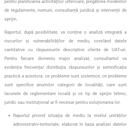
pentru planificarea activităților ulterioare, pregătirea modelelor
de regulamente, instruiri, consultanță juridică și intervenții de
sprijin.
Raportul, după posibilitate, va conține o analiză integrată a
riscurilor și vulnerabilităților de mediu, corelând datele
cantitative cu răspunsurile descriptive oferite de UAT-uri.
Pentru fiecare domeniu major analizat, consultantul va
evidenția frecvența/ distribuția răspunsurilor și semnificația
practică a acestora: ce probleme sunt sistemice, ce probleme
sunt specifice anumitor categorii de localități, care sunt
lacunele de reglementare locală și ce tip de sprijin tehnic,
juridic sau instituțional ar fi necesar pentru soluționarea lor.
Raportul privind situația de mediu la nivelul unităților
administrativ-teritoriale, elaborat în baza analizei datelor