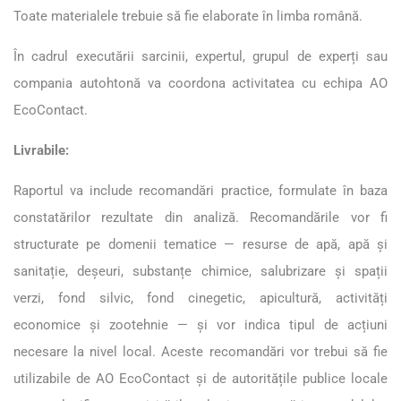
Toate materialele trebuie să fie elaborate în limba română.
În cadrul executării sarcinii, expertul, grupul de experți sau
compania autohtonă va coordona activitatea cu echipa AO
EcoContact.
Livrabile:
Raportul va include recomandări practice, formulate în baza
constatărilor rezultate din analiză. Recomandările vor fi
structurate pe domenii tematice — resurse de apă, apă și
sanitație, deșeuri, substanțe chimice, salubrizare și spații
verzi, fond silvic, fond cinegetic, apicultură, activități
economice și zootehnie — și vor indica tipul de acțiuni
necesare la nivel local. Aceste recomandări vor trebui să fie
utilizabile de AO EcoContact și de autoritățile publice locale