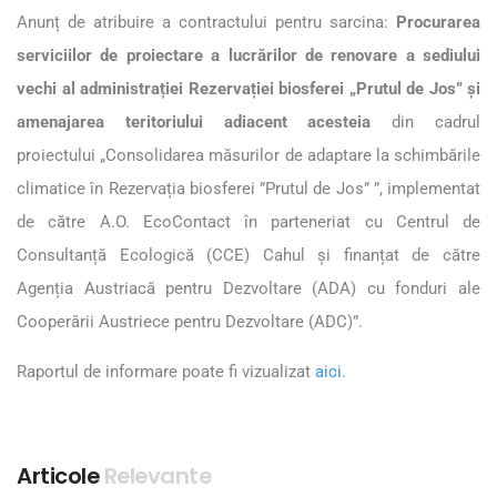
Anunț de atribuire a contractului p
entru sarcina:
Procurarea
serviciilor de proiectare a lucrărilor de renovare a sediului
vechi al administrației
Rezervației biosferei „Prutul de Jos” și
amenajarea teritoriului adiacent
acesteia
din cadrul
p
roiectului „Consolidarea măsurilor de adaptare la schimbările
climatice în Rezervația biosferei ”Prutul de Jos” ”
,
implementat
de către A
.
O
.
EcoContact
în parteneriat cu Centrul de
Consultanță Ecologică (CCE) Cahul și finanțat de către
Agenția Austriacă pentru Dezvoltare (ADA) cu fonduri ale
Cooperării Austriece pentru Dezvoltare (ADC)”.
Raportul de informare poate fi vizualizat
aici.
Articole
Relevante