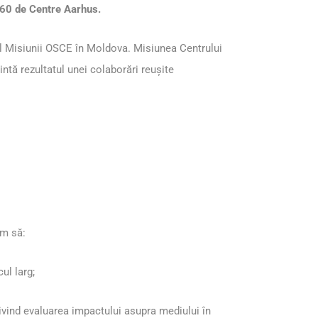
ă 60 de Centre Aarhus.
nul Misiunii OSCE în Moldova. Misiunea Centrului
zintă rezultatul unei colaborări reușite
em să:
ul larg;
ivind evaluarea impactului asupra mediului în