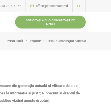
373 22 996 162
office@ecocontact.md
SOLICITAȚI AICI O CONSULTAȚIE DE
MEDIU
Principală
Implementarea Convenției Aarhus
soane din generaţia actuală şi viitoare de a se
 la informaţie și justiţie, precum și dreptul de
 publice vizând aceste drepturi.