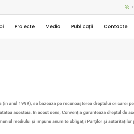
+
oi
Proiecte
Media
Publicații
Contacte
a (în anul 1999), se bazează pe recunoașterea dreptului oricărei per
atea acesteia. În acest sens, Convenţia garantează dreptul de acces
omeniul mediului şi impune anumite obligaţii Părţilor şi autorităţilor