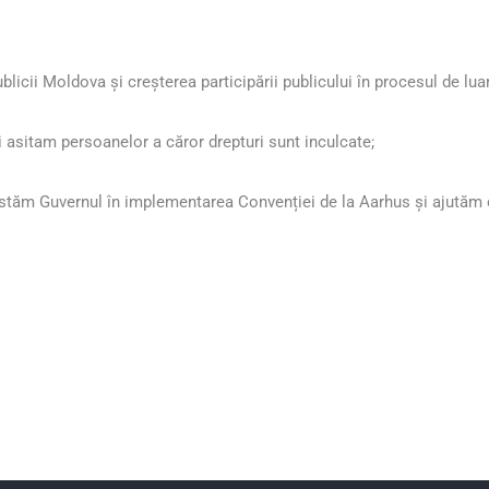
icii Moldova și creșterea participării publicului în procesul de luar
 asitam persoanelor a căror drepturi sunt inculcate;
istăm Guvernul în implementarea Convenției de la Aarhus și ajutăm ce