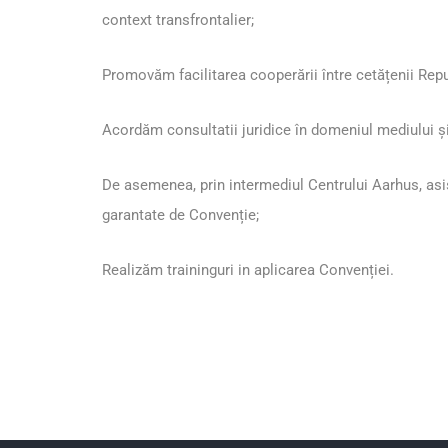
context transfrontalier
;
Promovăm facilitarea cooperării între cetățenii Republ
Acordăm consultatii juridice în domeniul mediului şi
De asemenea, prin intermediul
Centrului Aarhus
, as
garantate de Convenție;
Realizăm traininguri in aplicarea Convenției.