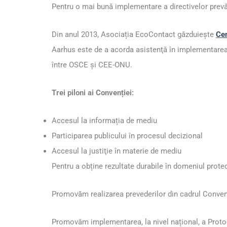
Pentru o mai bună implementare a directivelor prevă
Din anul 2013, Asociația EcoContact găzduiește
Cen
Aarhus este de a acorda asistenţă în implementare
între
OSCE
şi
CEE-ONU
.
Trei piloni ai Convenției:
Accesul la informația de mediu
Participarea publicului în procesul decizional
Accesul la justiţie în materie de mediu
Pentru a obține rezultate durabile în domeniul prote
Promovăm realizarea prevederilor din cadrul Convenție
Promovăm implementarea, la nivel național, a
Proto