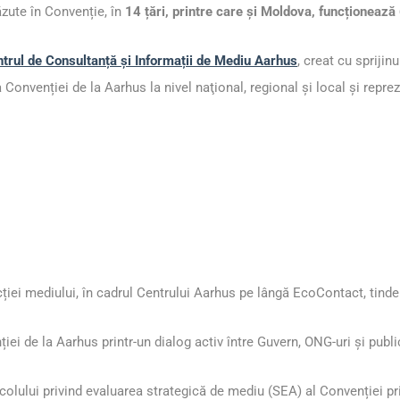
zute în Convenție, în
14 țări, printre care și Moldova, funcționeaz
trul de Consultanță și Informații de Mediu Aarhus
, creat cu spriji
a
Convenției de la Aarhus
la nivel naţional, regional şi local şi repre
cției mediului, în cadrul Centrului Aarhus pe lângă EcoContact, tind
i de la Aarhus printr-un dialog activ între Guvern, ONG-uri și public
colului privind evaluarea strategică de mediu
(SEA) al
Convenției pr